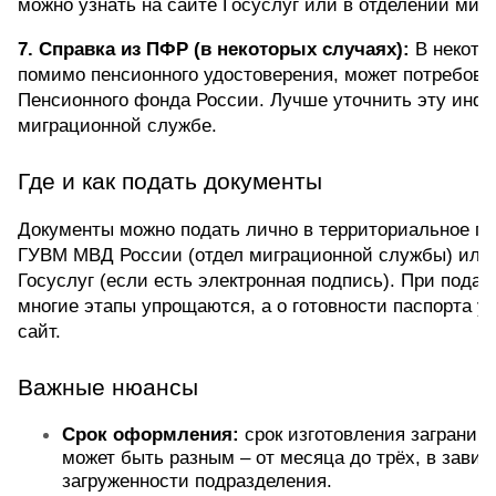
можно узнать на сайте Госуслуг или в отделении миг
7. Справка из ПФР (в некоторых случаях):
 В некото
помимо пенсионного удостоверения, может потребоват
Пенсионного фонда России. Лучше уточнить эту инфо
миграционной службе.
Где и как подать документы
Документы можно подать лично в территориальное по
ГУВМ МВД России (отдел миграционной службы) или ч
Госуслуг (если есть электронная подпись). При подаче
многие этапы упрощаются, а о готовности паспорта ув
сайт.
Важные нюансы
Срок оформления:
 срок изготовления заграничн
может быть разным – от месяца до трёх, в завис
загруженности подразделения.